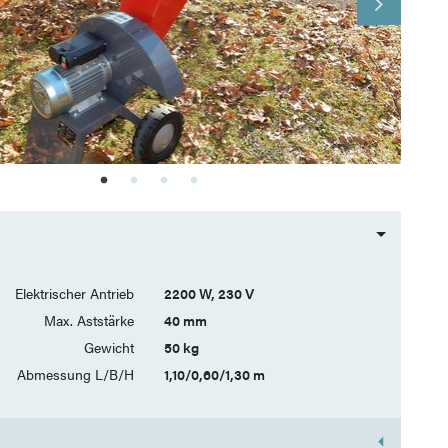
Elektrischer Antrieb
2200 W, 230 V
Max. Aststärke
40 mm
Gewicht
50 kg
Abmessung L/B/H
1,10/0,60/1,30 m