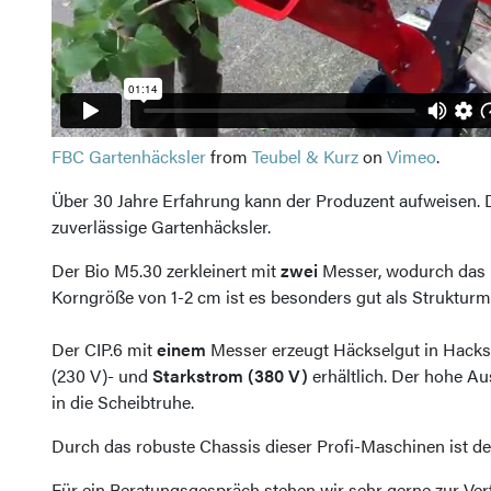
FBC Gartenhäcksler
from
Teubel & Kurz
on
Vimeo
.
Über 30 Jahre Erfahrung kann der Produzent aufweisen.
zuverlässige Gartenhäcksler.
Der Bio M5.30 zerkleinert mit
zwei
Messer, wodurch das H
Korngröße von 1-2 cm ist es besonders gut als Strukturm
Der CIP.6 mit
einem
Messer erzeugt Häckselgut in Hacksc
(230 V)- und
Starkstrom (380 V)
erhältlich. Der hohe A
in die Scheibtruhe.
Durch das robuste Chassis dieser Profi-Maschinen ist der 
Für ein Beratungsgespräch stehen wir sehr gerne zur Ver