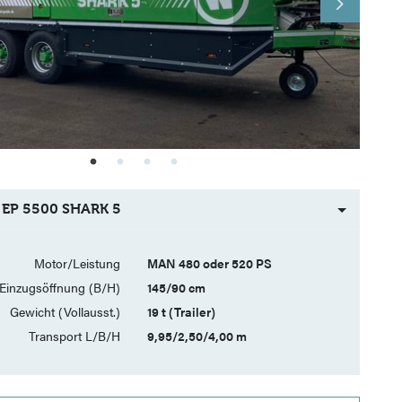
 EP 5500 SHARK 5
Motor/Leistung
MAN 480 oder 520 PS
Einzugsöffnung (B/H)
145/90 cm
Gewicht (Vollausst.)
19 t (Trailer)
Transport L/B/H
9,95/2,50/4,00 m